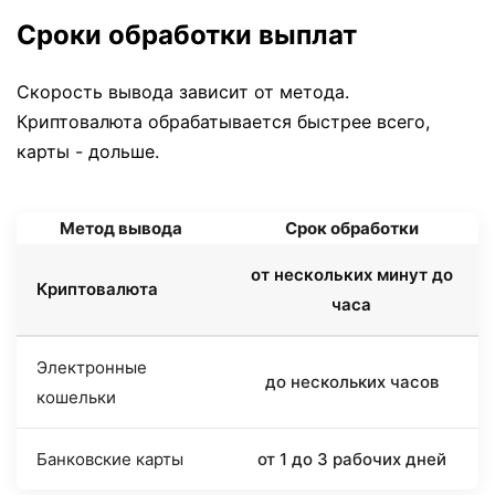
Сроки обработки выплат
Скорость вывода зависит от метода.
Криптовалюта обрабатывается быстрее всего,
карты - дольше.
Метод вывода
Срок обработки
от нескольких минут до
Криптовалюта
часа
Электронные
до нескольких часов
кошельки
Банковские карты
от 1 до 3 рабочих дней