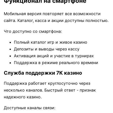
Функционал на смартфоне
Мобильная версия повторяет все возможности
сайта. Каталог, касса и акции доступны полностью.
Что доступно со смартфона:
Полный каталог игр и живое казино
Депозиты и выводы через кассу
Активация акций и участие в турнирах
Поддержка в режиме реального времени
Служба поддержки 7К казино
Поддержка работает круглосуточно через
несколько каналов. Быстрый ответ - признак
надежного казино.
Доступные каналы связи: