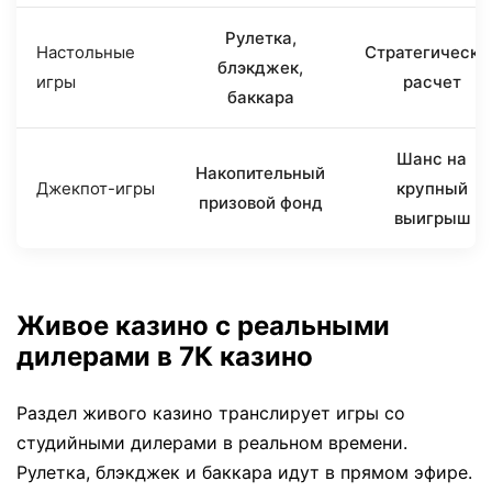
Рулетка,
Настольные
Стратегически
блэкджек,
игры
расчет
баккара
Шанс на
Накопительный
Джекпот-игры
крупный
призовой фонд
выигрыш
Живое казино с реальными
дилерами в 7К казино
Раздел живого казино транслирует игры со
студийными дилерами в реальном времени.
Рулетка, блэкджек и баккара идут в прямом эфире.