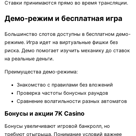
Ставки принимаются прямо во время трансляции.
Демо-режим и бесплатная игра
Большинство слотов доступны в бесплатном демо-
режиме. Игра идет на виртуальные фишки без
риска. Демо помогает изучить механику до ставок
на реальные деньги.
Преимущества демо-режима:
Знакомство с правилами без вложений
Проверка частоты бонусных раундов
Сравнение волатильности разных автоматов
Бонусы и акции 7K Casino
Бонусы увеличивают игровой банкролл, но
требуют отыгрыша. Понимание условий важнее