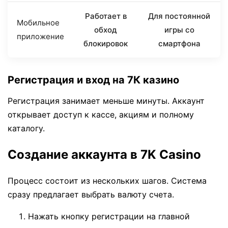
Работает в
Для постоянной
Мобильное
обход
игры со
приложение
блокировок
смартфона
Регистрация и вход на 7К казино
Регистрация занимает меньше минуты. Аккаунт
открывает доступ к кассе, акциям и полному
каталогу.
Создание аккаунта в 7K Casino
Процесс состоит из нескольких шагов. Система
сразу предлагает выбрать валюту счета.
Нажать кнопку регистрации на главной