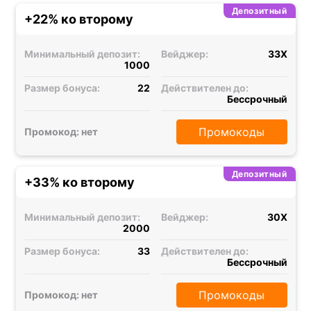
Депозитный
+22% ко второму
Минимальный депозит:
Вейджер:
33X
1000
Размер бонуса:
22
Действителен до:
Бессрочный
Промокоды
Промокод: нет
Депозитный
+33% ко второму
Минимальный депозит:
Вейджер:
30X
2000
Размер бонуса:
33
Действителен до:
Бессрочный
Промокоды
Промокод: нет