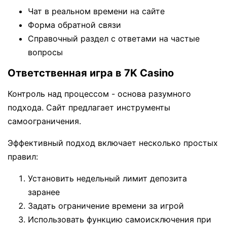
Чат в реальном времени на сайте
Форма обратной связи
Справочный раздел с ответами на частые
вопросы
Ответственная игра в 7K Casino
Контроль над процессом - основа разумного
подхода. Сайт предлагает инструменты
самоограничения.
Эффективный подход включает несколько простых
правил:
Установить недельный лимит депозита
заранее
Задать ограничение времени за игрой
Использовать функцию самоисключения при