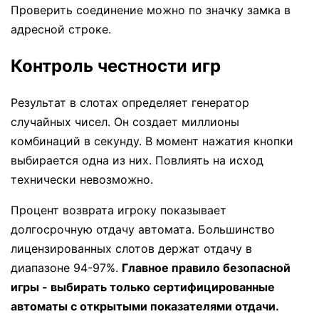
Проверить соединение можно по значку замка в
адресной строке.
Контроль честности игр
Результат в слотах определяет генератор
случайных чисел. Он создает миллионы
комбинаций в секунду. В момент нажатия кнопки
выбирается одна из них. Повлиять на исход
технически невозможно.
Процент возврата игроку показывает
долгосрочную отдачу автомата. Большинство
лицензированных слотов держат отдачу в
диапазоне 94-97%.
Главное правило безопасной
игры - выбирать только сертифицированные
автоматы с открытыми показателями отдачи.